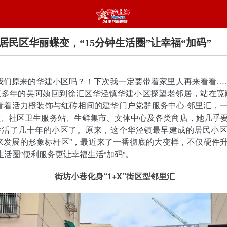
居民区华丽蝶变，“15分钟生活圈”让幸福“加码”
我们原来的华建小区吗？！下次我一定要带着家里人再来看看……
区多年的吴阿姨回到徐汇区华泾镇华建小区探望老邻居，站在宽
看着活力橙装饰与红砖相间的建华门户党群服务中心·邻里汇，
堂、社区卫生服务站、生鲜集市、文体中心及各类商店，她几乎
生活了几十年的小区了。原来，这个华泾镇最早建成的居民小
来发展的形象标杆区”，最近来了一番彻底的大变样，不仅硬件
钟生活圈”便利服务更让幸福生活“加码”。
街坊小巷化身“1+X”街区型邻里汇