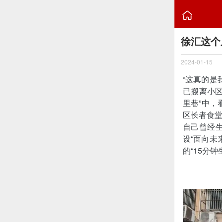

徐汇这个
2024-01-15
“这真的是
已搬离小
里巷”中，
区长者食
自己曾经
设“面向未
的“15分