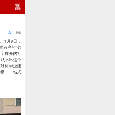

上海
”1月9日，
敞有序的“邻
一字排开的社
要认不出这个
区对标华泾建
升级，一站式