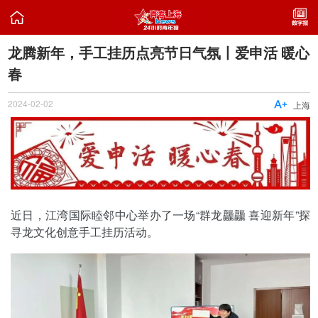

龙腾新年，手工挂历点亮节日气氛丨爱申活 暖心
春
2024-02-02

上海
近日，江湾国际睦邻中心举办了一场“群龙龘龘 喜迎新年”探
寻龙文化创意手工挂历活动。