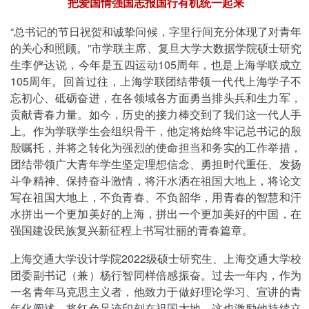
把爱国情强国志报国行有机统一起来
“总书记的节日祝贺和诚挚问候，字里行间充分体现了对青年
的关心和照顾。”市学联主席、复旦大学大数据学院硕士研究
生李俨达说，今年是五四运动105周年，也是上海学联成立
105周年。回首过往，上海学联团结带领一代代上海学子不
忘初心、砥砺奋进，在各领域各方面勇当排头兵和生力军，
贡献青春力量。如今，历史的接力棒交到了我们这一代人手
上。作为学联学生会组织骨干，他定将始终牢记总书记的殷
殷嘱托，并将之转化为强烈的使命担当和务实的工作举措，
团结带领广大青年学生坚定理想信念、勇担时代重任、发扬
斗争精神、保持奋斗激情，将汗水洒在祖国大地上，将论文
写在祖国大地上，不负青春、不负韶华，用青春的智慧和汗
水拼出一个更加美好的上海，拼出一个更加美好的中国，在
强国建设民族复兴新征程上书写壮丽的青春篇章。
上海交通大学设计学院2022级硕士研究生、上海交通大学校
团委副书记（兼）杨行智同样倍感振奋。过去一年内，作为
一名青年马克思主义者，他致力于做好理论学习、宣讲的青
年化阐述，将红色足迹印刻在祖国大地。这也激励他持续立