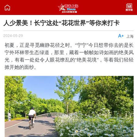

人少景美！长宁这处“花花世界”等你来打卡
2024-05-29

上海
初夏，正是寻觅幽静花径之时。“宁宁”今日想带你去的是长
宁外环林带生态绿道，那里，藏着一帧帧如诗如画的绝美风
光，有着一处处令人眼花缭乱的“绝美花境”，等着我们轻轻
掀开她的面纱。