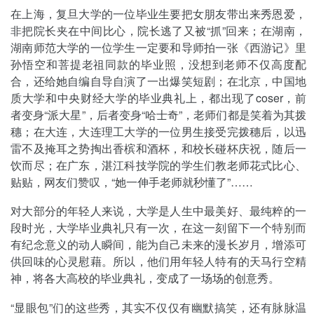
在上海，复旦大学的一位毕业生要把女朋友带出来秀恩爱，
非把院长夹在中间比心，院长逃了又被“抓”回来；在湖南，
湖南师范大学的一位学生一定要和导师拍一张《西游记》里
孙悟空和菩提老祖同款的毕业照，没想到老师不仅高度配
合，还给她自编自导自演了一出爆笑短剧；在北京，中国地
质大学和中央财经大学的毕业典礼上，都出现了coser，前
者变身“派大星”，后者变身“哈士奇”，老师们都是笑着为其拨
穗；在大连，大连理工大学的一位男生接受完拨穗后，以迅
雷不及掩耳之势掏出香槟和酒杯，和校长碰杯庆祝，随后一
饮而尽；在广东，湛江科技学院的学生们教老师花式比心、
贴贴，网友们赞叹，“她一伸手老师就秒懂了”……
对大部分的年轻人来说，大学是人生中最美好、最纯粹的一
段时光，大学毕业典礼只有一次，在这一刻留下一个特别而
有纪念意义的动人瞬间，能为自己未来的漫长岁月，增添可
供回味的心灵慰藉。所以，他们用年轻人特有的天马行空精
神，将各大高校的毕业典礼，变成了一场场的创意秀。
“显眼包”们的这些秀，其实不仅仅有幽默搞笑，还有脉脉温