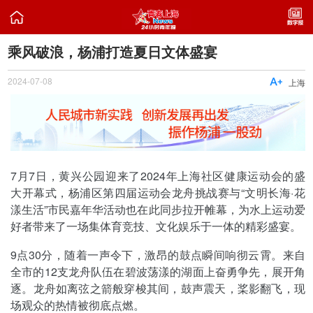

乘风破浪，杨浦打造夏日文体盛宴
2024-07-08

上海
7月7日，黄兴公园迎来了2024年上海社区健康运动会的盛
大开幕式，杨浦区第四届运动会龙舟挑战赛与“文明长海·花
漾生活”市民嘉年华活动也在此同步拉开帷幕，为水上运动爱
好者带来了一场集体育竞技、文化娱乐于一体的精彩盛宴。
9点30分，随着一声令下，激昂的鼓点瞬间响彻云霄。来自
全市的12支龙舟队伍在碧波荡漾的湖面上奋勇争先，展开角
逐。龙舟如离弦之箭般穿梭其间，鼓声震天，桨影翻飞，现
场观众的热情被彻底点燃。