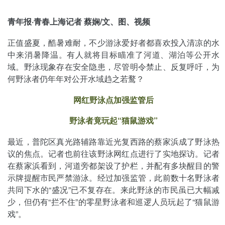
青年报·青春上海记者 蔡娴/文、图、视频
正值盛夏，酷暑难耐，不少游泳爱好者都喜欢投入清凉的水
中来消暑降温。有人就将目标瞄准了河道、湖泊等公开水
域。野泳现象存在安全隐患，尽管明令禁止、反复呼吁，为
何野泳者仍年年对公开水域趋之若鹜？
网红野泳点加强监管后
野泳者竟玩起“猫鼠游戏”
最近，普陀区真光路辅路靠近光复西路的蔡家浜成了野泳热
议的焦点。记者也前往该野泳网红点进行了实地探访。记者
在蔡家浜看到，河道旁都架设了护栏，并配有多块醒目的警
示牌提醒市民严禁游泳。经过加强监管，此前数十名野泳者
共同下水的“盛况”已不复存在。来此野泳的市民虽已大幅减
少，但仍有“拦不住”的零星野泳者和巡逻人员玩起了“猫鼠游
戏”。