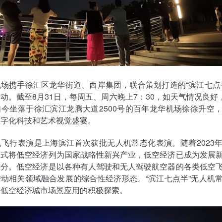
场携手徐汇区龙华街道、西岸集团，联合策划打造的“滨江七点
动。截至8月31日，每周五、周六晚上7：30，如天气情况良好，
今坐落于徐汇滨江龙腾大道2500号的百年龙华机场徐徐升空
数字化科技和艺术视觉盛宴。
飞行表演是上海滨江首次获批无人机常态化表演。随着2023
正式将低空经济列为国家战略性新兴产业，低空经济已成为发展
部分。低空经济是以各种有人驾驶和无人驾驶航空器的各类低空
动相关领域融合发展的综合性经济形态。“滨江七点半”无人机
动低空经济城市场景应用的积极探索。