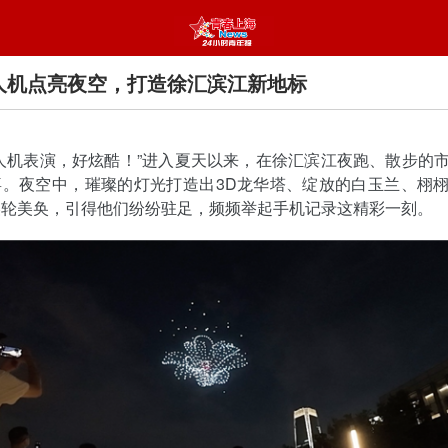
无人机点亮夜空，打造徐汇滨江新地标
人机表演，好炫酷！”进入夏天以来，在徐汇滨江夜跑、散步的
喜。夜空中，璀璨的灯光打造出3D龙华塔、绽放的白玉兰、栩
美轮美奂，引得他们纷纷驻足，频频举起手机记录这精彩一刻。