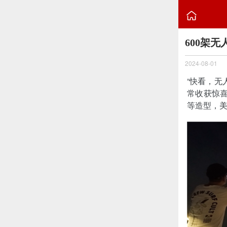

600架
2024-08-01
“快看，无
常收获惊
等造型，