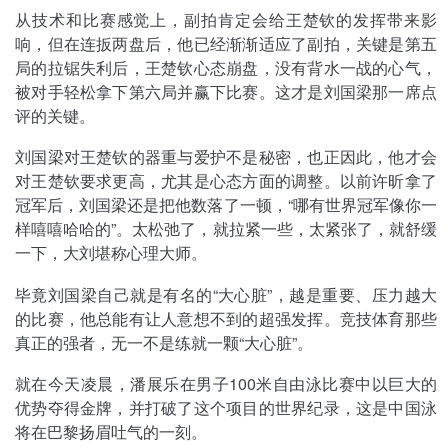
从技术和比赛感觉上，副拍肯定会给王楚钦的发挥带来影
响，但在连扳两盘后，他已经渐渐适应了副拍，关键是第五
局的拉锯失利后，王楚钦心态崩盘，没有背水一战的心气，
被对手轻松拿下第六局并赢下比赛。这才是刘国梁那一席点
评的关键。
刘国梁对王楚钦的器重与爱护不是秘密，也正因此，他才会
对王楚钦要求更高，尤其是心态方面的调整。以前许昕拿了
冠军后，刘国梁还是把他数落了一顿，“哪有世界冠军像你一
样嘻嘻哈哈的”。太松弛了，就拉紧一些，太紧张了，就舒缓
一下，大刘堪称心理大师。
毕竟刘国梁自己就是有名的“大心脏”，越是重要、压力越大
的比赛，他总能有让人意想不到的超强发挥。竞技体育那些
真正的强者，无一不是练就一颗“大心脏”。
就在今天凌晨，潘展乐在男子100米自由泳比赛中以巨大的
优势夺得金牌，并打破了这个项目的世界纪录，这是中国泳
将在巴黎扬眉吐气的一刻。