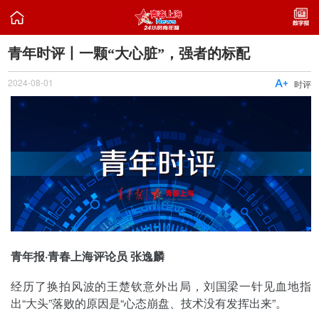

青年时评丨一颗“大心脏”，强者的标配
2024-08-01

时评
青年报·青春上海评论员 张逸麟
经历了换拍风波的王楚钦意外出局，刘国梁一针见血地指
出“大头”落败的原因是“心态崩盘、技术没有发挥出来”。