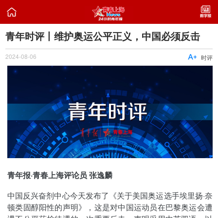

青年时评丨维护奥运公平正义，中国必须反击
2024-08-06

时评
青年报·青春上海评论员 张逸麟
中国反兴奋剂中心今天发布了《关于美国奥运选手埃里扬·奈
顿类固醇阳性的声明》，这是对中国运动员在巴黎奥运会遭