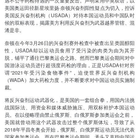
遇不公平药检待遇的一次重要反击。声明采用中英双语，以
美国奥运田径新星埃里扬·奈顿兴奋剂阳性疑点为切入，控诉
美国反兴奋剂机构（USADA）对待本国运动员和中国队时
候的双标表现，揭露美方利用反兴奋剂为武器越界管辖、混
淆是非。
奈顿在今年3月26日的兴奋剂赛外检查中被查出呈类固醇阳
性，USADA却以运动员食用了受污染的肉类为由为其开
脱，铺平了通往巴黎奥运会之路。然而巴黎奥运会期间对中
国游泳运动员进行超强度药检的理由，正是USADA针对所
谓“2021年受污染食物事件”，迫使世界反兴奋剂机构
（WADA）加大药检力度，并不断要求对中国运动员实施制
裁。
将反兴奋剂运动武器化，是美国的一套组合拳，用国内法挑
战国际法、用资金和媒体威胁施压、用双标袒护本国运动
员。在以侵略理由禁止俄罗斯、白俄罗斯参加奥运会之前，
美国就曾动用这个武器攻击过整个俄罗斯体坛，导致了从
2018年平昌冬奥会开始，俄罗斯、白俄罗斯运动员无法代表
国家参加奥运会。而在巴黎奥运会期间，矛头又直指中国运