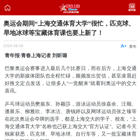

奥运会期间“上海交通体育大学”很忙，匹克球、
旱地冰球等宝藏体育课也要上新了！
2024-08-09

青年
青年报·青春上海记者 刘昕璐
巴黎奥运会赛事进入最后几个比赛日，而在后方，上海交通
大学的新媒体团队也全程忙碌，频频发出贺信，甚至凌晨赶
好推文定点发送，让很多人“一觉醒来”就看到奥运中的交大
喜讯。
乒乓球运动员樊振东、孙颖莎，游泳运动员徐嘉余、汪顺、
潘展乐、柳雅欣、李冰洁、唐钱婷以及网球运动员张之臻等
在此次奥运会夺牌的选手，都是上海交大的学子、校友，“上
海交通体育大学”名称也已获上海交大“官方认证”。记者今天
独家获悉，匹克球、旱地冰球、自行车等，又一批宝藏体育