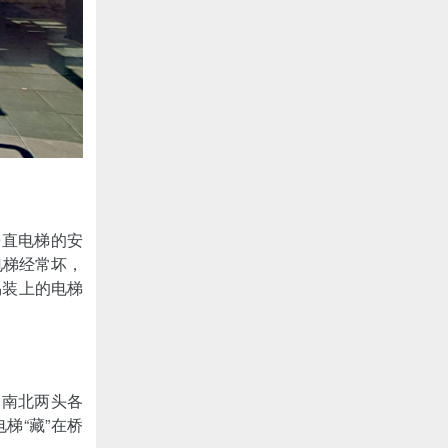
垂直电梯的安
电梯经常坏，
易装上的电梯
，南北两头各
梯“藏”在桥