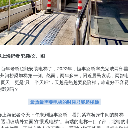
春上海记者 郭颖/文、图
百年老桥也能安装电梯了，2022年，恒丰路桥率先完成两部
苏州河桥梁加梯第一例。然而，两年多来，附近居民发现，两部
夏天，更是“只上半天班”，天越是热越要爬阶梯，难道好不容
了摆设吗？
最热最需要电梯的时候只能爬楼梯
青春上海记者今天下午来到恒丰路桥，看到紧靠桥身中间的阶梯
透明玻璃外立面的“景观电梯”。南端的电梯一目了然，北端的电