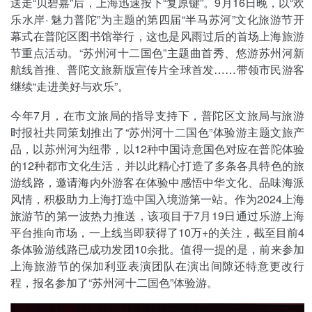
送走“贝碧嘉”后，上海迅速按下“复原键”。9月16日晚，以“欢
乐水岸· 魅力普陀”为主题的第四届“半马苏河”文化旅游节开
幕式在普陀区图书馆举行，这也是风雨过后的首场上海旅游
节重点活动。“苏州河十二国色”主题曲首秀、悠游苏州河新
航线首推、普陀文旅新版宣传片全球首发……带领市民游客
继续“走进美好与欢乐”。
今年7月，在市文旅局的指导支持下，普陀区文旅局与旅游
时报社共同策划推出了“苏州河十二国色”体验游主题文旅产
品，以苏州河为纽带，以12种中国诗意国色对应在普陀体验
的12种都市文化生活，并以此精心打造了多条各具特色的旅
游线路，邀请海内外游客在体验中感悟中华文化、品味海派
风情，积极助力上海打造中国入境游第一站。作为2024上海
旅游节的第一波热力推送，该项目于7月19日通过乐游上海
平台推向市场，一上线当即获得了10万+的关注，截至目前4
条体验游线路已成功发团10余批。值得一提的是，前来参加
上海旅游节的保加利亚表演团队在演出间隙还特意更改行
程，报名参加了“苏州河十二国色”体验游。