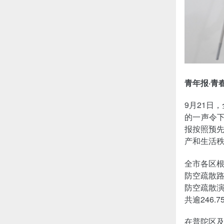
青年报·青
9月21日
的一声令下
报按照预
产和生活
全市各区
防空疏散
防空疏散演
共逾246.
在普陀区