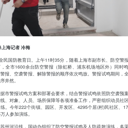
春上海记者 冷梅
，全民国防教育日。上午11时35分，随着上海市副市长、防空警
，全市1600余台防空警报（除虹桥、浦东机场地区外）同时
先警报、空袭警报、解除警报的顺序依次鸣放。警报试鸣期间，
秩序井然。
根据市警报试鸣方案和部署会要求，结合警报试鸣依照防空袭预
路线、对象、人员、场所保障等各项准备工作，严密组织动员社
练。今年222个街镇、园区、开发区、4295个居(村)民社区、17
75万人参加演练。
及苏州河沿线，国动办组织了防空警报试鸣及人防疏散演练，多