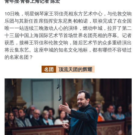
青年报·青春上海记者 陈宏
10日晚，明星钢琴家王羽佳亮相东方艺术中心，与伦敦交响
乐团与其新任首席指挥安东尼奥·帕帕诺，联袂完成了在全国
唯一一站连续三晚激动人心的演绎，燃动申城，拉开了第二
十三届中国上海国际艺术节首场世界名团亮相的序幕。记者
获悉，接棒王羽佳和伦敦交响，随后艺术节的众多重磅演出
将云集东艺。这座申城的知名文化地标，都有哪些不容错过
的名家名团？
名团
顶流天团的辉耀