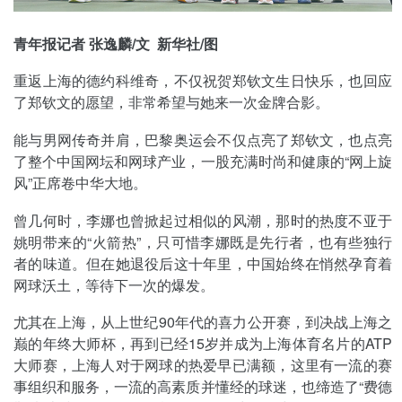
青年报记者 张逸麟/文 新华社/图
重返上海的德约科维奇，不仅祝贺郑钦文生日快乐，也回应
了郑钦文的愿望，非常希望与她来一次金牌合影。
能与男网传奇并肩，巴黎奥运会不仅点亮了郑钦文，也点亮
了整个中国网坛和网球产业，一股充满时尚和健康的“网上旋
风”正席卷中华大地。
曾几何时，李娜也曾掀起过相似的风潮，那时的热度不亚于
姚明带来的“火箭热”，只可惜李娜既是先行者，也有些独行
者的味道。但在她退役后这十年里，中国始终在悄然孕育着
网球沃土，等待下一次的爆发。
尤其在上海，从上世纪90年代的喜力公开赛，到决战上海之
巅的年终大师杯，再到已经15岁并成为上海体育名片的ATP
大师赛，上海人对于网球的热爱早已满额，这里有一流的赛
事组织和服务，一流的高素质并懂经的球迷，也缔造了“费德