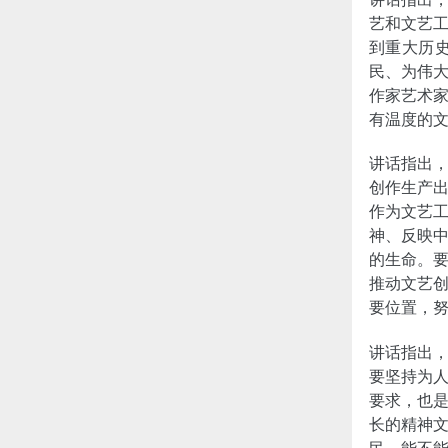
艺和文艺
到重大历
民、为伟
作家艺术
有温度的
讲话指出
创作生产
作为文艺
神、反映
的生命。
推动文艺
要位置，
讲话指出
要坚持为
要求，也
长的精神
民。能不