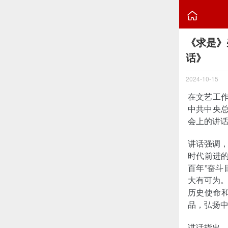

《求是》
话》
2024-10-15
在文艺工作
中共中央总
会上的讲
讲话强调
时代前进
百年”奋
大有可为
历史使命
品，弘扬
讲话指出