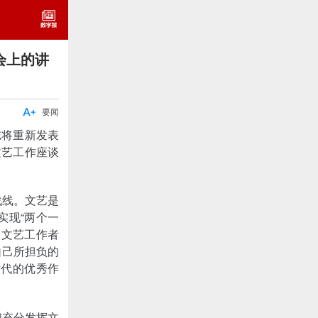
会上的讲

要闻
志将重新发表
文艺工作座谈
战线。文艺是
实现“两个一
，文艺工作者
自己所担负的
时代的优秀作
。
和充分发挥文