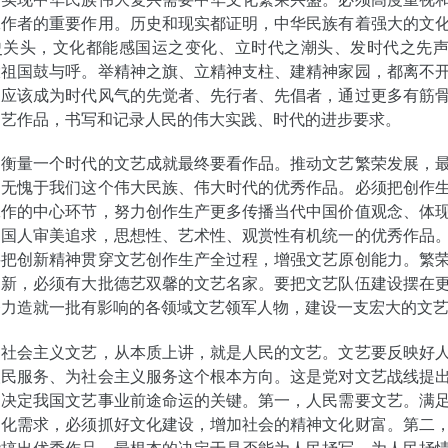
工作者的重要作用。历史和现实都证明，中华民族有着强大的文
史关头，文化都能感国运之变化、立时代之潮头、发时代之先
大祖国鼓与呼。举精神之旗、立精神支柱、建精神家园，都离不
家应该成为时代风气的先觉者、先行者、先倡者，通过更多有筋
文艺作品，书写和记录人民的伟大实践、时代的进步要求。
，衡量一个时代的文艺成就最终要看作品。推动文艺繁荣发展，
出无愧于我们这个伟大民族、伟大时代的优秀作品。必须把创作
工作的中心环节，努力创作生产更多传播当代中国价值观念、体
中国人审美追求，思想性、艺术性、观赏性有机统一的优秀作品
要把创新精神贯穿文艺创作生产全过程，增强文艺原创能力。繁
创新，必须有大批德艺双馨的文艺名家。要把文艺队伍建设摆在
努力造就一批有影响的各领域文艺领军人物，建设一支宏大的文
，社会主义文艺，从本质上讲，就是人民的文艺。文艺要反映好
人民服务、为社会主义服务这个根本方向。这是党对文艺战线提
是决定我国文艺事业前途命运的关键。第一，人民需要文艺。满
文化需求，必须抓好文化建设，增加社会的精神文化财富。第二
能搞出优秀作品，最根本的决定于是否能为人民抒写、为人民抒