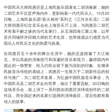
中国民乐大师闵惠芬是上海民族乐团著名二胡演奏家，她的
二胡艺术不仅蜚声海内外，更影响着一代代民乐人。10月20
日晚，上海民族乐团“薪火相传”系列之《江河水长流》二胡
大师闵惠芬纪念音乐会在上海音乐厅上演，与闵惠芬二胡艺
术有着不解之缘的当代名家们，从五湖四海汇聚上海，以琴
音共同缅怀并回顾大师的艺术生涯，也带领观众们感受当代
国乐人对民乐文化的热爱与执着。
在闵惠芬五十余年的舞台生涯中，她的足迹踏遍了大江南
北，并以高超的演奏技巧和深邃的音乐表现力，赢得国内外
观众的一致赞誉，给几代听众留下极为深刻的印象。在继承
民族音乐传统的基础上，闵惠芬一生致力于二胡新作品的创
作与推广，为二胡艺术发展，为弘扬中国民族音乐事业，为
中国民乐及二胡艺术走向世界，做出了重要贡献。20日晚的
这场音乐会，就上演了一系列曾由闵惠芬演绎或创作的二胡
作品，而全国赶来的名家们选择的演绎曲目，背后也都有着
动人的故事。