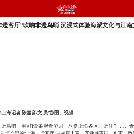
非遗客厅”吹响非遗鸟哨 沉浸式体验海派文化与江南
春上海记者 陈嘉音/文 吴恺/图、视频
非遗鸟哨、用VR设备观看沪剧、欣赏上海各区非遗佳作…… 
进博会里的“上海非遗客厅”展品更丰富，互动感更强，也更加数