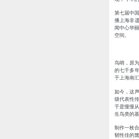
第七届中国
播上海非遗
闻中心华
空间。
鸟哨，原
的七千多年
于上海南
如今，这声
级代表性
于是慢慢
生鸟类的
制作一枚
韧性佳的