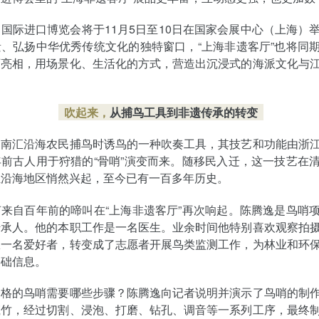
国际进口博览会将于11月5日至10日在国家会展中心（上海）
、弘扬中华优秀传统文化的独特窗口，“上海非遗客厅”也将同
丽亮相，用场景化、生活化的方式，营造出沉浸式的海派文化与
吹起来，
从捕鸟工具到非遗传承的转变
为南汇沿海农民捕鸟时诱鸟的一种吹奏工具，其技艺和功能由浙
前古人用于狩猎的“骨哨”演变而来。随移民入迁，这一技艺在
汇沿海地区悄然兴起，至今已有一百多年历史。
来自百年前的啼叫在“上海非遗客厅”再次响起。陈腾逸是鸟哨
传承人。他的本职工作是一名医生。业余时间他特别喜欢观察拍
从一名爱好者，转变成了志愿者开展鸟类监测工作，为林业和环
基础信息。
合格的鸟哨需要哪些步骤？陈腾逸向记者说明并演示了鸟哨的制
篾竹，经过切割、浸泡、打磨、钻孔、调音等一系列工序，最终