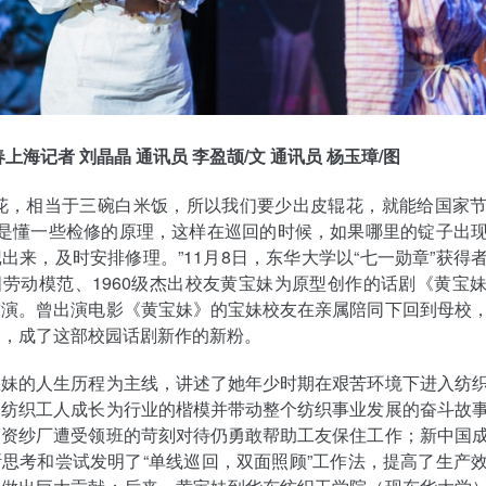
上海记者 刘晶晶 通讯员 李盈颉/文 通讯员 杨玉璋/图
辊花，相当于三碗白米饭，所以我们要少出皮辊花，就能给国家
只是懂一些检修的原理，这样在巡回的时候，如果哪里的锭子出
出来，及时安排修理。”11月8日，东华大学以“七一勋章”获得
劳动模范、1960级杰出校友黄宝妹为原型创作的话剧《黄宝
首演。曾出演电影《黄宝妹》的宝妹校友在亲属陪同下回到母校
换，成了这部校园话剧新作的新粉。
宝妹的人生历程为主线，讲述了她年少时期在艰苦环境下进入纺
的纺织工人成长为行业的楷模并带动整个纺织事业发展的奋斗故
日资纱厂遭受领班的苛刻对待仍勇敢帮助工友保住工作；新中国
思考和尝试发明了“单线巡回，双面照顾”工作法，提高了生产