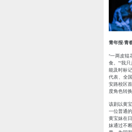
青年报·青春
“一两皮
食。”“我
能及时标记
代表、全国
安路校区
度角色转
该剧以黄
一位普通
黄宝妹在
妹通过不断