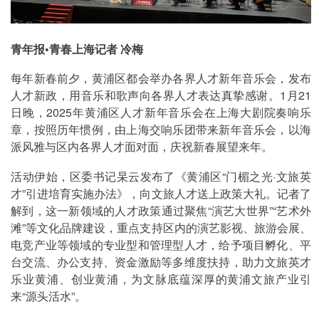
青年报•青春上海记者 冷梅
每年新春前夕，黄浦区都会举办各界人才新年音乐会，发布
人才新政，用音乐和歌声向各界人才表达真挚感谢。1月21
日晚，2025年黄浦区人才新年音乐会在上海大剧院奏响乐
章，按照历年惯例，由上海交响乐团带来新年音乐会，以海
派风雅与区内各界人才面对面，庆祝新春展望来年。
活动伊始，区委书记杲云发布了《黄浦区“门楣之光·文旅英
才”引进培育实施办法》，向文旅人才送上政策大礼。记者了
解到，这一新领域的人才政策通过聚焦“演艺大世界”“艺术外
滩”等文化品牌建设，重点支持区内的演艺影视、旅游会展、
电竞产业等领域的专业型和管理型人才，给予项目孵化、平
台交流、办公支持、资金激励等多维度扶持，助力文旅英才
乐业黄浦、创业黄浦，为文脉底蕴深厚的黄浦文旅产业引
来“源头活水”。