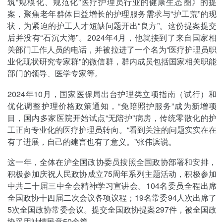
筑“规模化、规范化”医疗护理员行业的健康生态圈》的提
案，聚焦老年群体日益增长的护理服务需求与“护工荒”的现
状，为紧迫的护工人才短缺问题开出“良方”。这份提案提交
后并没有“石沉大海”。2024年4月，他就接到了来自国家相
关部门工作人员的电话，并被拉进了一个名为“医疗护理员职
业化现状研究专家群”的微信群，群内成员包括国家相关职能
部门的领导、医学专家等。
2024年10月，国家医保局出台护理类立项指南（试行）和
优化调整护理价格政策通知，“免陪照护服务”成为新增项
目，国内多家医院开始试点“无陪护”病房，传统零散化的护
工正向专业化的医疗护理员转向。“看到关注的问题实实在在
有了进展，自己的建言也有了意义。”张伟滨说。
这一年，全体在沪全国政协委员按照全国政协部署和安排，
积极参加庆祝人民政协成立75周年系列主题活动，积极参加
中共二十届三中全会精神学习宣讲会。104名委员全程出席
全国政协十四届二次会议各项议程；19名常委94人次出席了
5次全国政协常委会议。提交全国政协提案297件，被全国政
协采用社情民意50余篇。