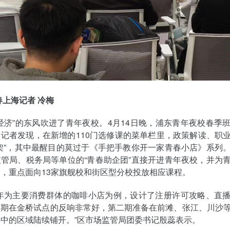
春上海记者 冷梅
经济”的东风吹进了青年夜校。4月14日晚，浦东青年夜校春季
记者发现，在新增的110门选修课的菜单栏里，政策解读、职
架”，其中最醒目的莫过于《手把手教你开一家青春小店》系列
管局、税务局等单位的“青春助企团”直接开进青年夜校，并为
，重点面向13家旗舰校和街区型分校投放相应课程。
青年为主要消费群体的咖啡小店为例，设计了注册许可攻略、直
一期在金桥试点的反响非常好，第二期准备在前滩、张江、川沙
中的区域陆续铺开。”区市场监管局团委书记殷蕊表示。