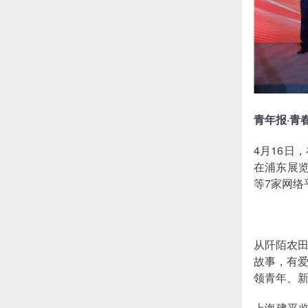
青年报·青
4月16日
在浦东展
等7家网络
从阡陌农
故事，有
领青年、
上海建平