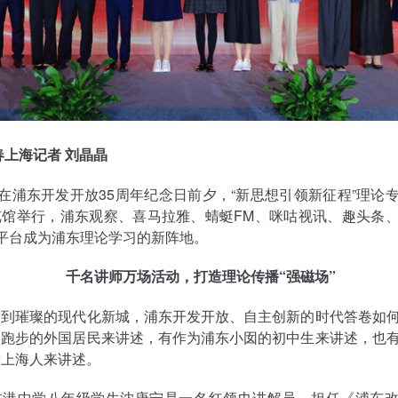
春上海记者 刘晶晶
，在浦东开发开放35周年纪念日前夕，“新思想引领新征程”理论
览馆举行，浦东观察、喜马拉雅、蜻蜓FM、咪咕视讯、趣头条
平台成为浦东理论学习的新阵地。
千名讲师万场活动，打造理论传播“强磁场”
田到璀璨的现代化新城，浦东开发开放、自主创新的时代答卷如
爱跑步的外国居民来讲述，有作为浦东小囡的初中生来讲述，也
新上海人来讲述。
临港中学八年级学生沈唐宁是一名红领巾讲解员，担任《浦东