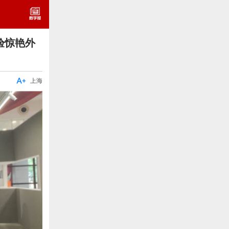
验惊艳外

上海