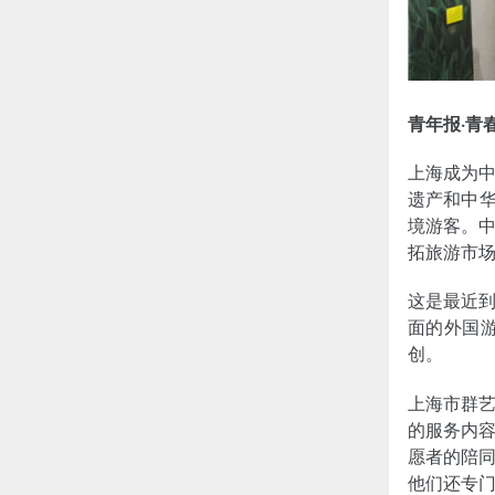
青年报·青
上海成为
遗产和中华
境游客。
拓旅游市
这是最近到
面的外国
创。
上海市群
的服务内
愿者的陪
他们还专