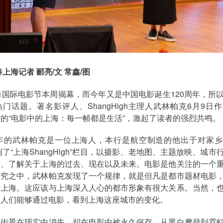
上海记者 郦亮/文 常鑫/图
海国际电影节本周揭幕，而今年又是中国电影诞生120周年，所
门话题。著名影评人、ShangHigh主理人武林帕克6月9日
的“电影中的上海：每一帧都是生活”，激起了读者的强烈共鸣。
89年的武林帕克是一位上海人，本行是航空制造的他出于对家
开创了“上海ShangHigh”栏目，以摄影、老地图、主题放映、城
索、了解关于上海的过去、现在以及未来。电影是他关注的一个
研究之中，武林帕克发现了一个规律，就是但凡是都市题材电影
于上海。这应该与上海深入人心的都市形象有很大关系。当然，
的人们能够通过电影，看到上海这座城市的变化。
的街景在现实中消失，却在电影中被永久保存。从黑白摩登到霓