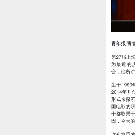
青年报·青春
第27届上
为最近的热
会，他所讲
生于19
2014年
形式来探
国电影的
十都取景
因，今天
许多熟悉