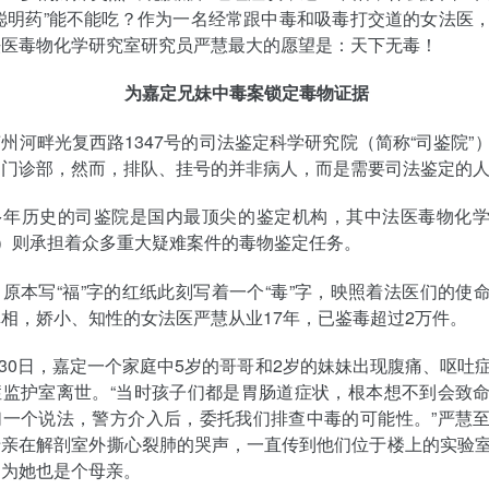
聪明药”能不能吃？作为一名经常跟中毒和吸毒打交道的女法医
法医毒物化学研究室研究员严慧最大的愿望是：天下无毒！
为嘉定兄妹中毒案锁定毒物证据
州河畔光复西路1347号的司法鉴定科学研究院（简称“司鉴院”
的门诊部，然而，排队、挂号的并非病人，而是需要司法鉴定的
多年历史的司鉴院是国内最顶尖的鉴定机构，其中法医毒物化
”）则承担着众多重大疑难案件的毒物鉴定任务。
原本写“福”字的红纸此刻写着一个“毒”字，映照着法医们的使
相，娇小、知性的女法医严慧从业17年，已鉴毒超过2万件。
5月30日，嘉定一个家庭中5岁的哥哥和2岁的妹妹出现腹痛、呕吐
症监护室离世。“当时孩子们都是胃肠道症状，根本想不到会致
们一个说法，警方介入后，委托我们排查中毒的可能性。”严慧
母亲在解剖室外撕心裂肺的哭声，一直传到他们位于楼上的实验
因为她也是个母亲。