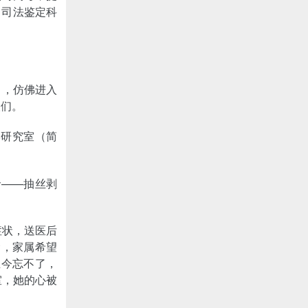
，司法鉴定科
），仿佛进入
人们。
学研究室（简
命——抽丝剥
症状，送医后
命，家属希望
至今忘不了，
室，她的心被