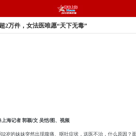
毒超2万件，女法医唯愿“天下无毒”
春上海记者 郭颖/文 吴恺/图、视频
和2岁的妹妹突然出现腹痛、呕吐症状，送医不治，什么原因？