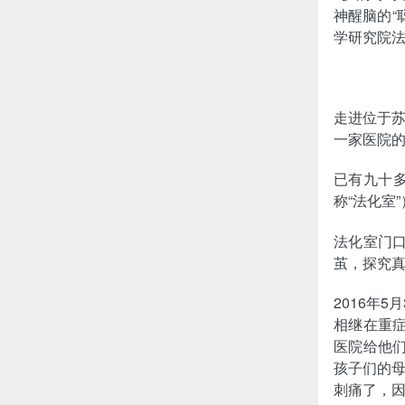
神醒脑的“
学研究院
走进位于苏
一家医院
已有九十
称“法化室
法化室门口
茧，探究真
2016年
相继在重
医院给他
孩子们的
刺痛了，