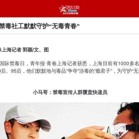
后禁毒社工默默守护“无毒青春”
春上海记者 郭颖/文、图
是国际禁毒日，青年报·青春上海记者获悉，上海目前有1000多
0后、95后，他们默默地与毒品“争夺”涉毒的“瘾君子”，为守护“无
！
小马哥：禁毒宣传人群覆盖快递员