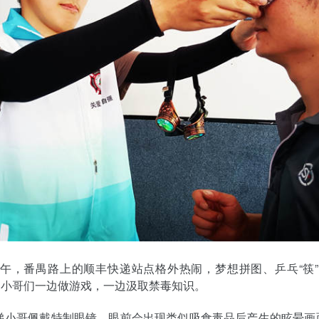
中午，番禺路上的顺丰快递站点格外热闹，梦想拼图、乒乓“筷
递小哥们一边做游戏，一边汲取禁毒知识。
递小哥佩戴特制眼镜，眼前会出现类似吸食毒品后产生的眩晕画面