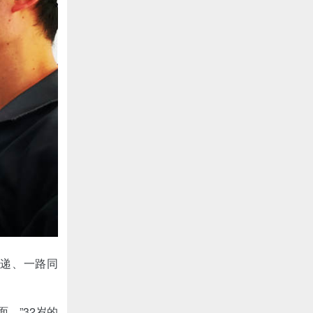
”递、一路同
。”32岁的