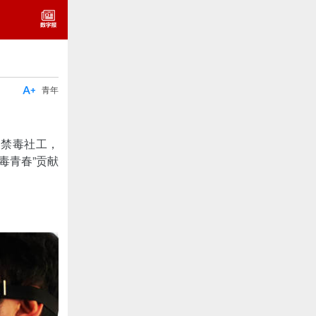

青年
名禁毒社工，
毒青春”贡献