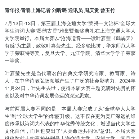
青年报·青春上海记者 刘昕璐 通讯员 周庆贵 曾玉竹
7月12日-13日，第三届上海交通大学“荣昶—文治杯”全球大
学生诗词大赛“墨韵古香”雅集暨颁奖典礼在上海交通大学人
文学院举行。本届大赛以“沧海遗音——读叶嘉莹《鹧鸪天》
有感”为主题，致敬叶嘉莹先生。经多轮比拼，华东师范大学
学子荣获特等奖，复旦大学、九江学院、清华大学学子荣获
一等奖。
叶嘉莹先生是当代著名的古典文学研究专家、教育家、诗
人，在中华诗教弘扬领域产生了广泛的社会影响力。2024年
11月24日，叶先生去世，使得本届大赛主题充满对先贤的怀
念以及对中华诗词发展命运的深沉思索。
与前两届大赛不同的是，本届大赛完成了从“全球华人大学
生”到“全球大学生”的华丽升级。这不仅在更为宽广深远的维
度传承以诗词为代表的中华优秀传统文化，增强当代大学生
文化自信，而且也突出了“人类命运共同体”意识。本届大赛
投稿数前十的高校分别是上海交通大学、安徽大学、复旦大