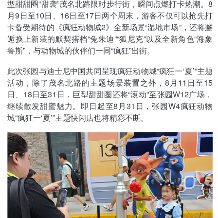
型甜甜圈“甜袭”茂名北路限时步行街，瞬间点燃打卡热潮。8
月9日至10日、16日至17日两个周末，游客不仅可以抢先打
卡备受期待的《疯狂动物城2》全新场景“湿地市场”，还将邂
逅换上新装的默契搭档“兔朱迪”“狐尼克”以及全新角色“海象
鲁斯”，与动物城的伙伴们一同“疯狂”出街。
此次张园与迪士尼中国共同呈现疯狂动物城“疯狂一‘夏’”主题
活动，除了茂名北路的主题场景装置之外，8月11日至15
日、18日至31日，巨型甜甜圈还将“滚动”至张园W12广场，
继续散发甜蜜魅力。即日起至8月31日，张园W4疯狂动物
城“疯狂一‘夏’”主题快闪店也将精彩不断。