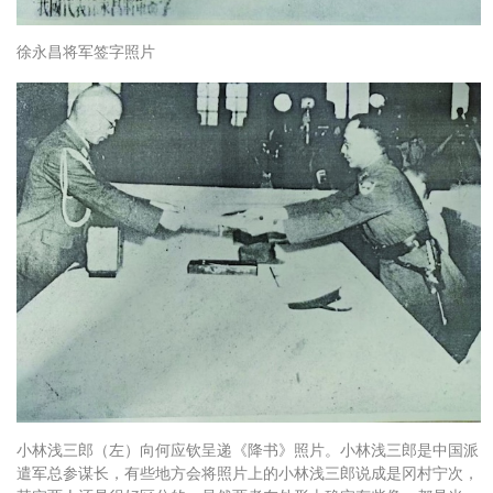
徐永昌将军签字照片
小林浅三郎（左）向何应钦呈递《降书》照片。小林浅三郎是中国派
遣军总参谋长，有些地方会将照片上的小林浅三郎说成是冈村宁次，