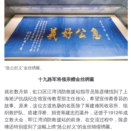
“急公好义”金丝绣匾。
十九路军将领亲赠金丝绣匾
就在数月前，虹口区江湾消防救援站指导员陈彦继找到了上
海淞沪抗战纪念馆宣传教育部主任徐沁，希望宣传蔡香荪的
故事。原来，这位古道热肠的名医除了筹建难民收容所、组
织救护队、搭建浮桥、捐资筹建忠烈墓外，还曾于1912年成
立救火会，即江湾消防救援站的前身。在交流过程中，陈彦
继还特别提到了这幅上绣“急公好义”的金丝锦缎绣匾。