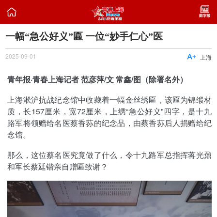

一幅“急公好义”匾 一位“妙手仁心”医
2025-09-01

上海
青年报·青春上海记者 范彦萍/文 常鑫/图（除署名外）
上海淞沪抗战纪念馆中收藏着一幅金丝绣匾，该匾为锦缎材
质，长157厘米，宽72厘米，上绣“急公好义”四字，是十九
路军将领赠给名医蔡香荪的纪念品，由蔡香荪后人捐赠给纪
念馆。
那么，这位蔡名医究竟做了什么，令十九路军总指挥蒋光鼐
和军长蔡廷锴亲自赠匾致谢？