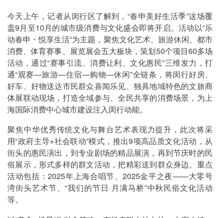
今天上午，记者从闵行区了解到，“春申美好生活季”这场覆
盖9月至10月的城市级消费与文化盛会即将开启。活动以“乐
动春申・悦享生活”为主题，聚焦文化艺术、旅游休闲、都市
消费、体育赛事、展览展会五大板块，策划50个项目60多场
活动，通过“赛事引流、消费让利、文化惠民”三维发力，打
通“观赛—旅游—住宿—购物—休闲”全链条，将闵行好房、
好车、好物送达市民群众喜闻乐见、独具地域特色的文旅商
体展联动现场，打造全域参与、全民共享的消费场景，为上
海国际消费中心城市建设注入闵行动能。
聚焦中华优秀传统文化与舞台艺术表现力提升，此次将采
用“政府主导+社会联动”模式，推出9项高品质文化活动，从
街头的惠民演出，到专业剧场的精品展演，再到节庆时的民
俗展示，形式多样的群文活动，把精彩送到群众身边。重点
活动包括：2025年上海合唱节、2025金平之夜——大零号
湾街头艺术节、“我们的节日·月满马桥”中秋民俗文化活动
等。