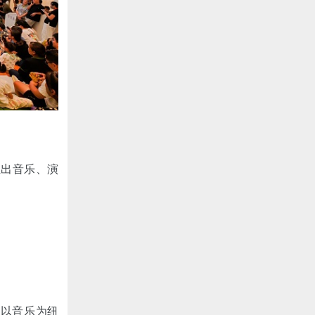
推出音乐、演
，以音乐为纽