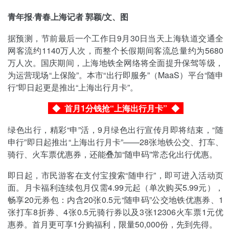
青年报·青春上海记者 郭颖/文、图
据预测，节前最后一个工作日9月30日当天上海轨道交通全
网客流约1140万人次，而整个长假期间客流总量约为5680
万人次。国庆期间，上海地铁全网络将全面提升保驾等级，
为运营现场“上保险”。本市“出行即服务”（MaaS）平台“随申
行”即日起更是推出“上海出行月卡”。
◆ 首月1分钱抢“上海出行月卡”
◆
绿色出行，精彩“申”活，9月绿色出行宣传月即将结束，“随
申行”即日起推出“上海出行月卡”——28张地铁公交、打车、
骑行、火车票优惠券，还能叠加“随申码”常态化出行优惠。
即日起，市民游客在支付宝搜索“随申行”，即可进入活动页
面。月卡福利连续包月仅需4.99元起（单次购买5.99元），
畅享20元券包：内含20张0.5元“随申码”公交地铁优惠券、1
张打车8折券、4张0.5元骑行券以及3张12306火车票1元优
惠券。首月更可享1分购福利，限量50,000份，先到先得。