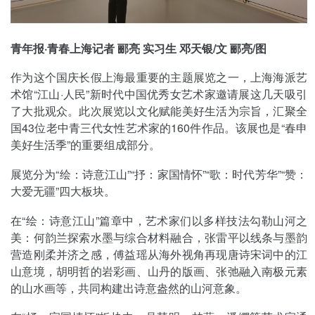
青年报·青春上海记者 郦亮 实习生 邓天银/文
郦亮/
图
作为这个国庆长假上海最重要的主题展览之一，上海海派艺
术馆“江山·人民”新时代中国优秀女艺术家邀请展这几天吸引
了大批观众。此次展览以文化赋能美好生活为宗旨，汇聚全
国43位老中青三代女性艺术家的160件作品。该展也是“春申
美好生活季”的重要组成部分。
展览分为“绘：诗意江山”“抒：家国情怀”“歌：时代芳华”“赞：
大爱无疆”四大板块。
在“绘：诗意江山”篇章中，艺术家们以多样技法勾勒山河之
美：何韵兰探索水墨与综合材料融合，张雷平以线条与墨韵
营造刚柔并济之感，傅益瑶从海外视角再现唐诗宋词中的江
山意境，胡明哲的岩彩画、山丹的版画、张弛融入南极元素
的山水画等，共同构建出诗意盎然的山河意象。