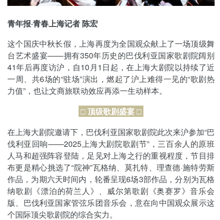
青年报·青春上海记者 陈宏
这个国庆中秋长假，上海再度为全国观众献上了一场顶级舞
台艺术盛宴——拥有350年历史的巴伐利亚国家歌剧院阔别
41年后再度访沪，自10月1日起，在上海大剧院以持续了近
一周、共6场的“驻场”演出，燃起了沪上难得一见的“歌剧热
力值”，也让文商旅联动效应再添一生动样本。
□ 顶级歌剧盛宴 □
在上海大剧院邀请下，巴伐利亚国家歌剧院此次来沪参加“巴
伐利亚回响——2025上海大剧院歌剧节”，三百余人的原班
人马和超强阵容登陆，足见对上海之行的重视程度，节目排
布更是精心挑选了“院神”瓦格纳、莫扎特、理查德·施特劳斯
作品，为期六天时间内，轮番呈现6场3部作品，分别为瓦格
纳歌剧《漂泊的荷兰人》、威尔第歌剧《奥赛罗》音乐会
版、巴伐利亚国家管弦乐团音乐会，意在向中国观众展示这
个国际顶尖歌剧院的综合实力。