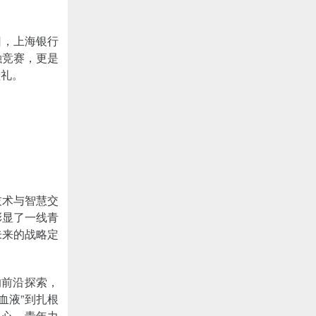
日，上海银行
融竞赛，更是
献礼。
技术与智慧交
彰显了一线青
未来的战略定
的前沿探索，
血液”到扎根
人心。青年力