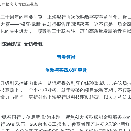
八届极客大赛圆满落幕。
立三十周年的重要时刻，上海银行再次吹响数字变革的号角。近
大赛——“极客·赋新”在总行报告厅圆满落幕。这不仅是一场金
文化的集中迸发，一场致敬三十载奋斗、迈向高质量发展的青春
 陈颖婕/文 受访者/图
青春领衔
创新与实践双向奔赴
务升级到风控能力重构，从流程提效到客户体验重塑……在这场
竞技赛场上，一个个扎根业务、敢于突破的项目轮番亮相，不仅
创造力与担当，更折射出上海银行以科技驱动转型、以人才构筑
“赋智同行，创启新境”为主题，聚焦AI大模型赋能金融服务业
行69支队伍、260余名员工报名，参赛者涵盖从初入职的“新鲜
员工，充分体现了“OneBOS”跨部门、跨条线协同理念的深入