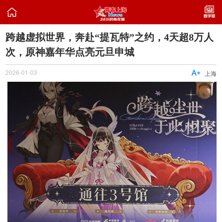

跨越虚拟世界，奔赴“提瓦特”之约，4天超8万人
次，原神嘉年华点亮元旦申城
2026-01-03

上海