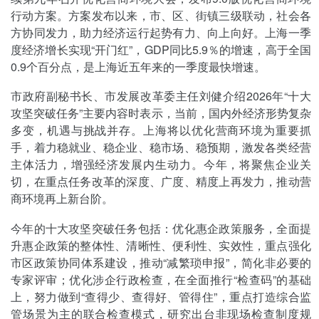
行动方案。方案发布以来，市、区、街镇三级联动，社会各
方协同发力，助力经济运行起势有力、向上向好。上海一季
度经济增长实现“开门红”，GDP同比5.9％的增速，高于全国
0.9个百分点，是上海近五年来的一季度最快增速。
市政府副秘书长、市发展改革委主任刘健介绍2026年“十大
攻坚突破任务”主要内容时表示，当前，国内外经济形势复杂
多变，机遇与挑战并存。上海将以优化营商环境为重要抓
手，着力稳就业、稳企业、稳市场、稳预期，激发各类经营
主体活力，增强经济发展内生动力。今年，将聚焦企业关
切，在重点任务改革的深度、广度、精度上再发力，推动营
商环境再上新台阶。
今年的十大攻坚突破任务包括：优化惠企政策服务，全面提
升惠企政策的整体性、清晰性、便利性、实效性，重点强化
市区政策协同体系建设，推动“减繁琐申报”，简化非必要的
专家评审；优化涉企行政检查，在全面推行“检查码”的基础
上，努力做到“查得少、查得好、管得住”，重点打造综合监
管场景为主的联合检查模式，研究出台非现场检查制度规