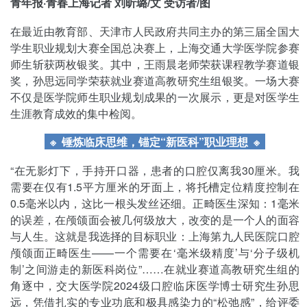
青年报·青春上海记者 刘昕璐/文 受访者/图
在最近由教育部、天津市人民政府共同主办的第三届全国大
学生职业规划大赛全国总决赛上，上海交通大学医学院参赛
师生斩获两枚银奖。其中，王雨晨老师荣获课程教学赛道银
奖，孙思远同学荣获就业赛道高教研究生组银奖。一场大赛
不仅是医学院师生职业规划成果的一次展示，更是对医学生
生涯教育成效的集中检阅。
※ 锤炼临床思维，锚定“新医科”职业理想
※
“在无影灯下，手持开口器，患者的口腔仅离我30厘米。我
需要在仅有1.5平方厘米的牙面上，将托槽定位精度控制在
0.5毫米以内，这比一根头发丝还细。正畸医生深知：1毫米
的误差，在颅颌面会被几何级放大，改变的是一个人的面容
与人生。这就是我选择的目标职业：上海第九人民医院口腔
颅颌面正畸医生——一个需要在‘毫米级精度’与‘分子级机
制’之间游走的新医科岗位”……在就业赛道高教研究生组的
角逐中，交大医学院2024级口腔临床医学博士研究生孙思
远，凭借扎实的专业功底和极具感染力的“松弛感”，给评委