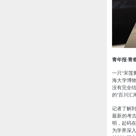
青年报·青
一只“宋莲
海大学博
没有完全结
的“百川汇
记者了解
最新的考古
明，起码
为学界深