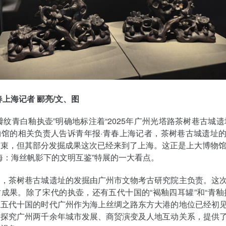
春上海记者 郦亮/文、图
瓣纹青白釉执壶”明确地标注着“2025年广州光塔路茶树巷古城遗
物馆的相关负责人告诉青年报·青春上海记者，茶树巷古城遗址
束，但其部分发掘成果这次已经来到了上海。这正是上大博物馆
海：海丝帆影下的文明互鉴”特展的一大看点。
到，茶树巷古城遗址的发掘由广州市文物考古研究院主负责。这
成果。除了宋代的执壶，还有五代十国的“褐釉四耳罐”和“青釉
在五代十国的时代广州作为海上丝绸之路东方大港的地位已经初
入探究广州两千余年城市发展、商贸演变及人地互动关系，提供