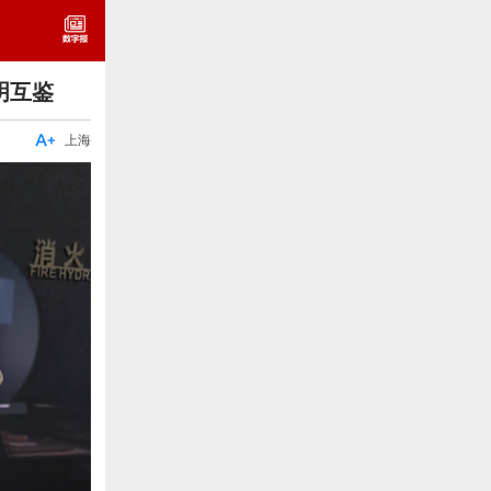
明互鉴

上海