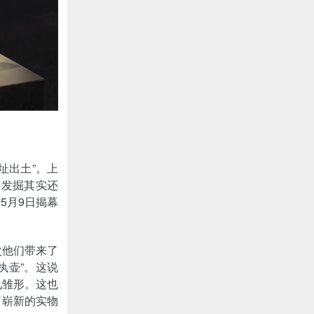
址出土”。上
的发掘其实还
5月9日揭幕
次他们带来了
执壶”。这说
见雏形。这也
了崭新的实物