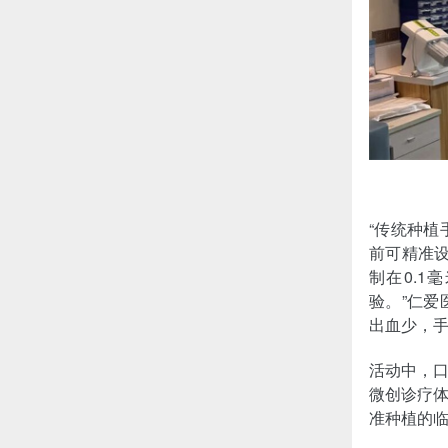
“传统种
前可精准
制在0.
验。”仁
出血少，手
活动中，
微创诊疗
准种植的