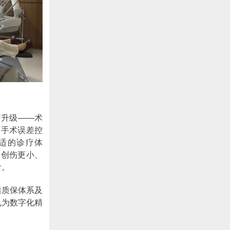
疗升级——术
将手术误差控
舒适的诊疗体
仅创伤更小、
食。
后质保体系及
也为数字化精