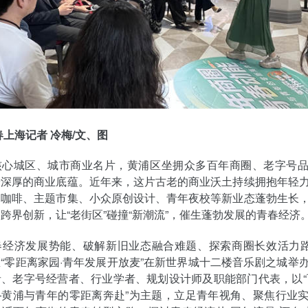
春上海记者 冷梅/文、图
核心城区、城市商业名片，黄浦区坐拥众多百年商圈、老字号
着深厚的商业底蕴。近年来，这片古老的商业沃土持续拥抱年轻
品咖啡、主题市集、小众原创设计、青年夜校等新业态蓬勃生长
跨界创新，让“老街区”碰撞“新潮流”，催生蓬勃发展的青春经济
春经济发展势能、破解新旧业态融合难题、探索商圈长效活力路
“零距离家园·青年发展开放麦”在新世界城十二楼音乐剧之城举
、老字号经营者、行业学者、规划设计师及职能部门代表，以“
—黄浦与青年的零距离奔赴”为主题，立足青年视角、聚焦行业