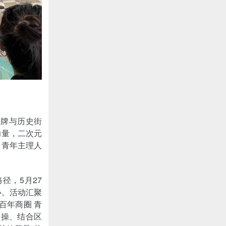
品牌与历史街
力量，二次元
，青年主理人
。
径，5月27
办。活动汇聚
百年商圈 青
实操、结合区