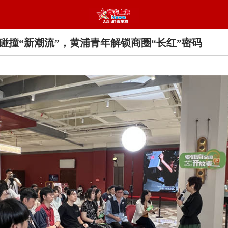
”碰撞“新潮流”，黄浦青年解锁商圈“长红”密码