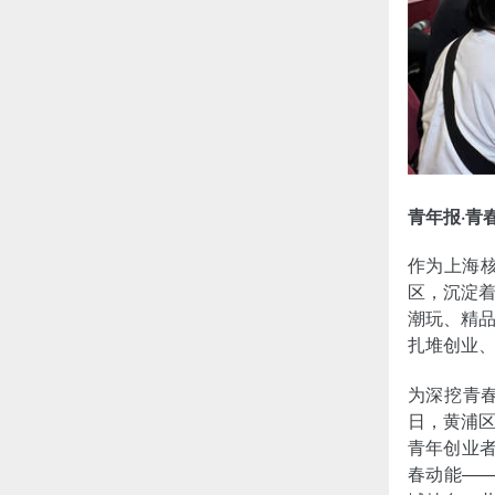
青年报·青
作为上海
区，沉淀
潮玩、精
扎堆创业、
为深挖青
日，黄浦区
青年创业者
春动能—