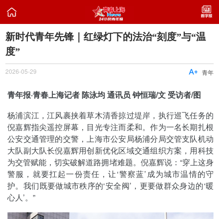

新时代青年先锋｜红绿灯下的法治“刻度”与“温
度”
2026-05-29

青年
青年报·青春上海记者 陈泳均
通讯员 钟恒瑞/文 受访者/图
杨浦滨江，江风裹挟着草木清香掠过堤岸，执行巡飞任务的
倪嘉辉指尖遥控屏幕，目光专注而柔和。作为一名长期扎根
公安交通管理的交警，上海市公安局杨浦分局交管支队机动
大队副大队长倪嘉辉用创新优化区域交通组织方案，用科技
为交管赋能，切实破解道路拥堵难题。倪嘉辉说：“穿上这身
警服，就要扛起一份责任，让‘警察蓝’成为城市温情的守
护。我们既要做城市秩序的‘安全阀’，更要做群众身边的‘暖
心人’。”