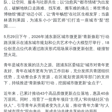
队，让空间、服务与社群共生；以“治愈风”“都市情绪”为出发
点，破解地铁口走路难、找车难、搬车难的痛点；将世博会
博物馆“搬进”动迁小区，让“青年畅想”在社区生根发芽；当森
林遇到果园，为浦东小小“园艺师”们打造一座城市“梨”想
国……
5月29日下午，2026年浦东新区城市微更新“青新焕彩”行动
路演展示在浦东城市规划和公共艺术中心大模型厅举行，18
位创意点位代表通过路演形式现场展示微更新创意、碰撞智
慧火花。
青年是城市发展的活力之源。团浦东区委锚定“城市对青年更
友好、青年在城市更有为”的工作目标，充分发挥共青团组织
优势，主动整合多方资源，在区规划资源局等部门的支持
下，持续推进“青新焕彩”行动，挖掘城市微更新“金点子”。
近年来，已累计推动43个高品质微更新点位落地，惠及40余
万居民。同时，培育了一批青年项目“主理人”和街镇社区“合
伙人”，引导青年从旁观者变为主人翁，推动“青年力量”与“人
民城市理念”双向奔赴，形成共治共建共享的生动局面。