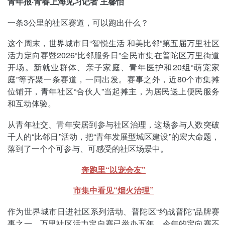
青年报·青春上海见习记者 王馨怡
一条3公里的社区赛道，可以跑出什么？
这个周末，世界城市日“智悦生活 和美比邻”第五届万里社区
活力定向赛暨2026“比邻服务日”全民市集在普陀区万里街道
开场。新就业群体、亲子家庭、青年医护和20组“萌宠家
庭”等齐聚一条赛道，一同出发。赛事之外，近80个市集摊
位铺开，青年社区“合伙人”当起摊主，为居民送上便民服务
和互动体验。
从青年社交、青年安居到参与社区治理，这场参与人数突破
千人的“比邻日”活动，把“青年发展型城区建设”的宏大命题，
落到了一个个可参与、可感受的社区场景中。
奔跑里“以宠会友”
市集中看见“烟火治理”
作为世界城市日进社区系列活动、普陀区“约战普陀”品牌赛
事之一，万里社区活力定向赛已举办五年。今年的定向赛不