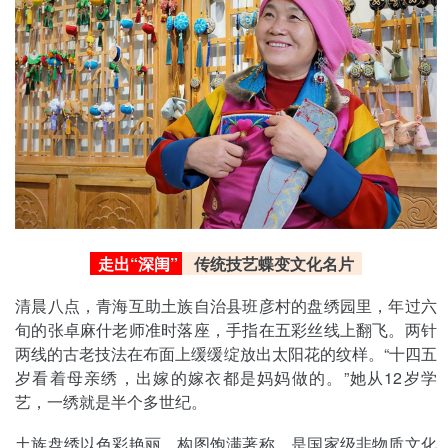
走出“深闺”
传统技艺蝶变文化名片
清晨八点，青海互助土族自治县班彦村的盘绣园里，年过六
旬的张卓麻什老师准时落座，手指在五彩丝线上翻飞。两针
两线的古老技法在布面上缓缓绽放出太阳花的纹样。“十四五
岁看着母亲绣，出嫁的嫁衣都是妈妈做的。”她从12岁学
艺，一绣就是半个多世纪。
土族盘绣以色彩艳丽、构图饱满著称，是国家级非物质文化