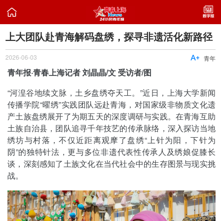

上大团队赴青海解码盘绣，探寻非遗活化新路径
2026-06-03

青年
青年报·青春上海记者 刘晶晶/文 受访者/图
“河湟谷地续文脉，土乡盘绣夺天工。”近日，上海大学新闻
传播学院“曜绣”实践团队远赴青海，对国家级非物质文化遗
产土族盘绣展开了为期五天的深度调研与实践。在青海互助
土族自治县，团队追寻千年技艺的传承脉络，深入探访当地
绣坊与村落，不仅近距离观摩了盘绣“上针为阳，下针为
阴”的独特针法，更与多位非遗代表性传承人及绣娘促膝长
谈，深刻感知了土族文化在当代社会中的生存图景与现实挑
战。