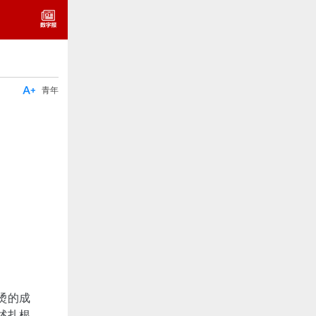

青年
烫的成
述扎根