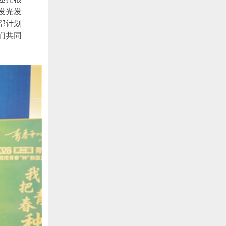
发光发
部计划
们共同