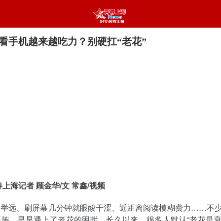
看手机越来越吃力？别硬扛“老花”
春上海记者 顾金华/文 常鑫/视频
要举远、刷屏幕几分钟就眼酸干涩、近距离阅读模糊费力……不
班族，早早遇上了老花的困扰。长久以来，很多人默认“老花是