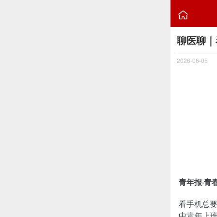

聊医聊｜
2026-06-05
青年报·青
看手机总
中青年上