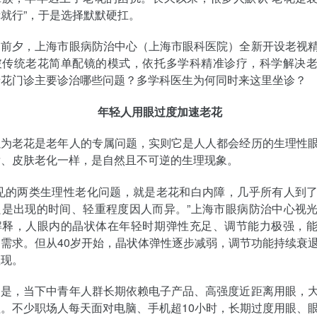
就行”，于是选择默默硬扛。
日前夕，上海市眼病防治中心（上海市眼科医院）全新开设老视
破传统老花简单配镜的模式，依托多学科精准诊疗，科学解决
老花门诊主要诊治哪些问题？多学科医生为何同时来这里坐诊？
年轻人用眼过度加速老花
以为老花是老年人的专属问题，实则它是人人都会经历的生理性
发、皮肤老化一样，是自然且不可逆的生理现象。
常见的两类生理性老化问题，就是老花和白内障，几乎所有人到
只是出现的时间、轻重程度因人而异。”上海市眼病防治中心视
解释，人眼内的晶状体在年轻时期弹性充足、调节能力极强，
需求。但从40岁开始，晶状体弹性逐步减弱，调节功能持续衰
显现。
的是，当下中青年人群长期依赖电子产品、高强度近距离用眼，
。不少职场人每天面对电脑、手机超10小时，长期过度用眼、