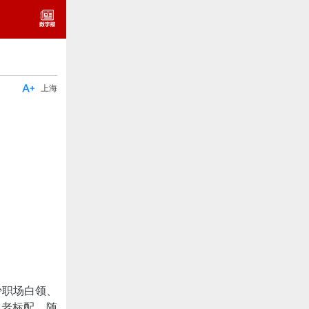

上海
少职场白领、
衰老标配，随