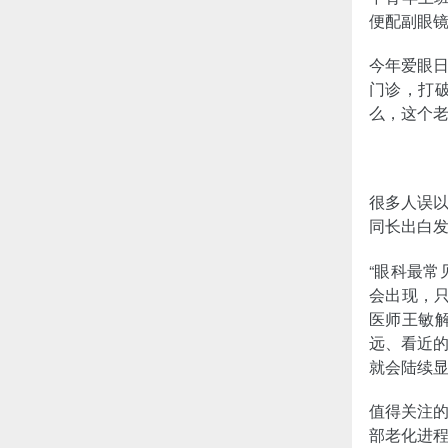
便配副眼镜
今年爱眼
门诊，打
么，这个
很多人误
同长出白
“眼科最
会出现，
医师王敏
远、看近的
就会陆续
值得关注
部老化进程